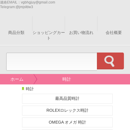
連絡EMAIL：
vgbhgjuy@gmail.com
Telegram:
@jmjsfdw3
商品分類
ショッピングカー
お買い物流れ
会社概要
ト
ホーム
時計
時計
最高品質時計
ROLEXロレックス時計
OMEGA オメガ 時計