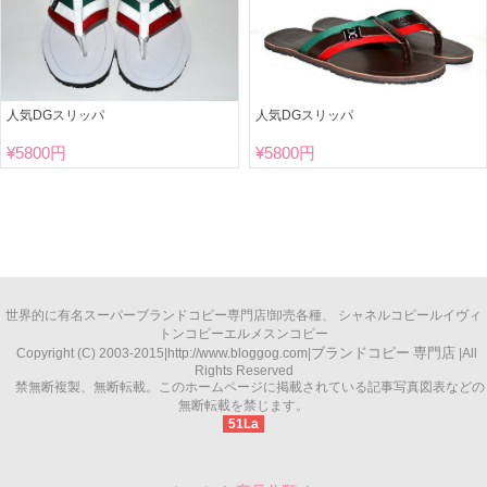
人気DGスリッパ
人気DGスリッパ
¥
5800円
¥
5800円
世界的に有名
スーパーブランドコピー
専門店!卸売各種、
シャネルコピー
ルイヴィ
トンコピー
エルメスンコピー
ブランドコピー
専門店
Copyright (C) 2003-2015|
http://www.bloggog.com
|
|All
Rights Reserved
禁無断複製、無断転載。このホームページに掲載されている記事写真図表などの
無断転載を禁じます。
51La