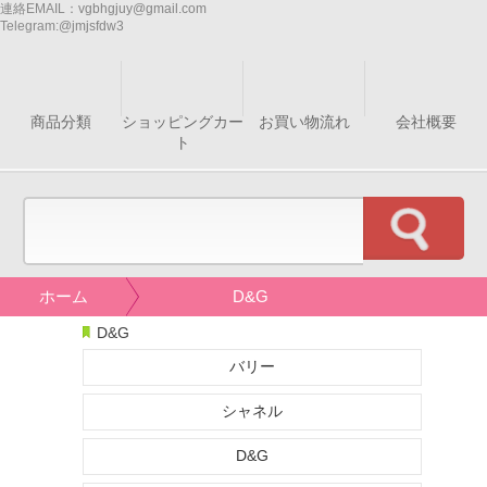
連絡EMAIL：
vgbhgjuy@gmail.com
Telegram:
@jmjsfdw3
商品分類
ショッピングカー
お買い物流れ
会社概要
ト
ホーム
D&G
D&G
バリー
シャネル
D&G