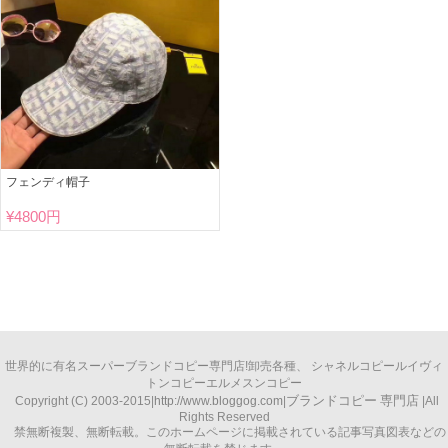
フェンディ帽子
¥
4800円
世界的に有名
スーパーブランドコピー
専門店!卸売各種、
シャネルコピー
ルイヴィ
トンコピー
エルメスンコピー
ブランドコピー
専門店
Copyright (C) 2003-2015|
http://www.bloggog.com
|
|All
Rights Reserved
禁無断複製、無断転載。このホームページに掲載されている記事写真図表などの