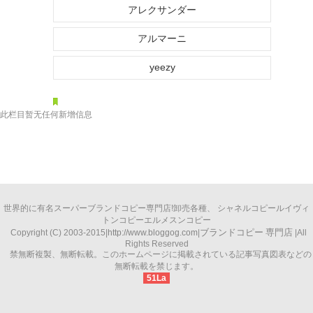
アレクサンダー
アルマーニ
yeezy
此栏目暂无任何新增信息
世界的に有名
スーパーブランドコピー
専門店!卸売各種、
シャネルコピー
ルイヴィ
トンコピー
エルメスンコピー
ブランドコピー
専門店
Copyright (C) 2003-2015|
http://www.bloggog.com
|
|All
Rights Reserved
禁無断複製、無断転載。このホームページに掲載されている記事写真図表などの
無断転載を禁じます。
51La