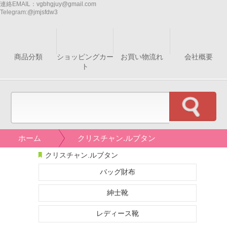
連絡EMAIL：
vgbhgjuy@gmail.com
Telegram:
@jmjsfdw3
商品分類
ショッピングカー
お買い物流れ
会社概要
ト
ホーム
クリスチャン.ルブタン
クリスチャン.ルブタン
バッグ財布
紳士靴
レディース靴