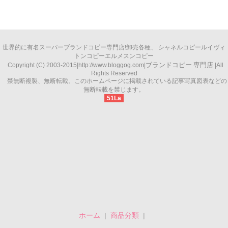
世界的に有名
スーパーブランドコピー
専門店!卸売各種、
シャネルコピー
ルイヴィ
トンコピー
エルメスンコピー
ブランドコピー
専門店
Copyright (C) 2003-2015|
http://www.bloggog.com
|
|All
Rights Reserved
禁無断複製、無断転載。このホームページに掲載されている記事写真図表などの
無断転載を禁じます。
51La
ホーム
|
商品分類
|